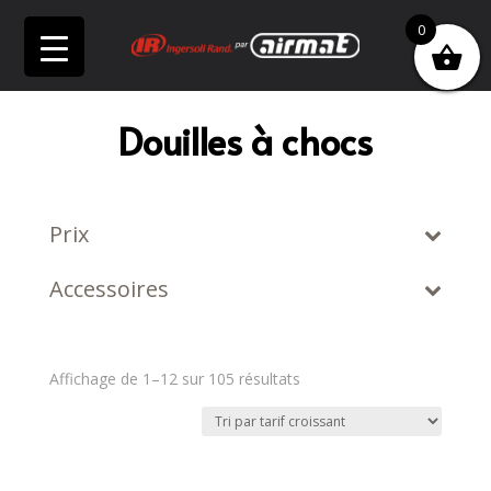
0
Douilles à chocs
Prix
Accessoires
Trié
Affichage de 1–12 sur 105 résultats
par
prix
croissant