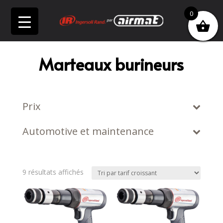
0
Marteaux burineurs
Prix
Automotive et maintenance
Trié
9 résultats affichés
par
prix
croissant