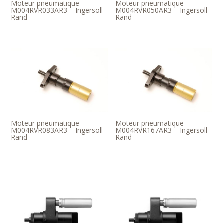
Moteur pneumatique
Moteur pneumatique
M004RVR033AR3 – Ingersoll
M004RVR050AR3 – Ingersoll
Rand
Rand
Moteur pneumatique
Moteur pneumatique
M004RVR083AR3 – Ingersoll
M004RVR167AR3 – Ingersoll
Rand
Rand