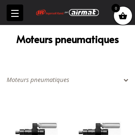
0
Moteurs pneumatiques
Moteurs pneumatiques