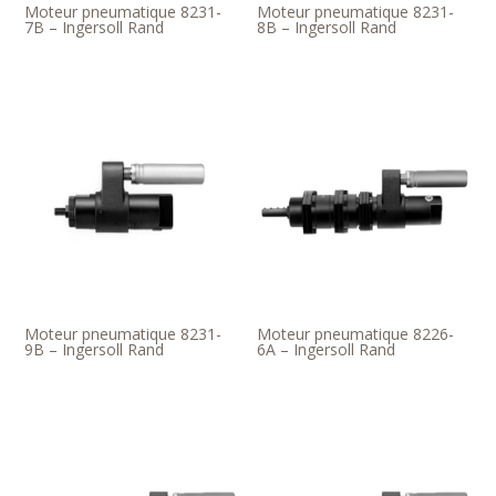
Moteur pneumatique 8231-
Moteur pneumatique 8231-
7B – Ingersoll Rand
8B – Ingersoll Rand
Moteur pneumatique 8231-
Moteur pneumatique 8226-
9B – Ingersoll Rand
6A – Ingersoll Rand