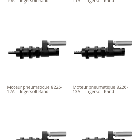
10A – Ingersoll Rand
11A – Ingersoll Rand
Moteur pneumatique 8226-
Moteur pneumatique 8226-
12A – Ingersoll Rand
13A – Ingersoll Rand