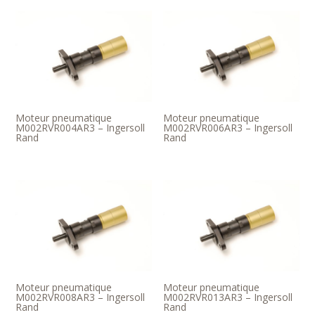
Moteur pneumatique
Moteur pneumatique
M002RVR004AR3 – Ingersoll
M002RVR006AR3 – Ingersoll
Rand
Rand
Moteur pneumatique
Moteur pneumatique
M002RVR008AR3 – Ingersoll
M002RVR013AR3 – Ingersoll
Rand
Rand