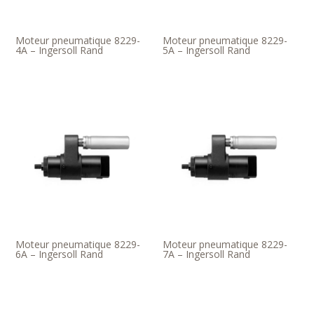
Moteur pneumatique 8229-
Moteur pneumatique 8229-
4A – Ingersoll Rand
5A – Ingersoll Rand
Moteur pneumatique 8229-
Moteur pneumatique 8229-
6A – Ingersoll Rand
7A – Ingersoll Rand