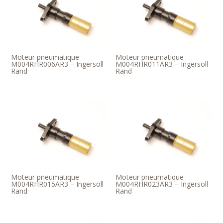
Moteur pneumatique
Moteur pneumatique
M004RHR006AR3 – Ingersoll
M004RHR011AR3 – Ingersoll
Rand
Rand
Moteur pneumatique
Moteur pneumatique
M004RHR015AR3 – Ingersoll
M004RHR023AR3 – Ingersoll
Rand
Rand