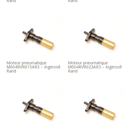
Rand
Rand
Moteur pneumatique
Moteur pneumatique
M004RVR015AR3 – Ingersoll
M004RVR023AR3 – Ingersoll
Rand
Rand