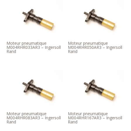
Moteur pneumatique
Moteur pneumatique
M004RHR033AR3 – Ingersoll
M004RHR050AR3 – Ingersoll
Rand
Rand
Moteur pneumatique
Moteur pneumatique
M004RHR083AR3 – Ingersoll
M004RHR167AR3 – Ingersoll
Rand
Rand