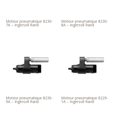
Moteur pneumatique 8230-
Moteur pneumatique 8230-
7A – Ingersoll Rand
8A – Ingersoll Rand
Moteur pneumatique 8230-
Moteur pneumatique 8229-
9A – Ingersoll Rand
1A – Ingersoll Rand