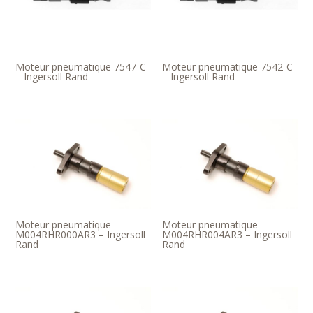
Moteur pneumatique 7547-C
Moteur pneumatique 7542-C
– Ingersoll Rand
– Ingersoll Rand
Moteur pneumatique
Moteur pneumatique
M004RHR000AR3 – Ingersoll
M004RHR004AR3 – Ingersoll
Rand
Rand