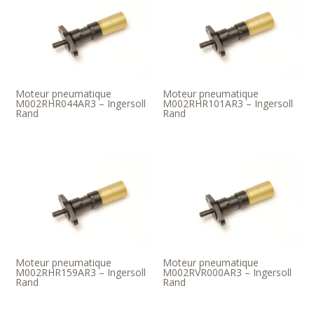
Moteur pneumatique
Moteur pneumatique
M002RHR044AR3 – Ingersoll
M002RHR101AR3 – Ingersoll
Rand
Rand
Moteur pneumatique
Moteur pneumatique
M002RHR159AR3 – Ingersoll
M002RVR000AR3 – Ingersoll
Rand
Rand