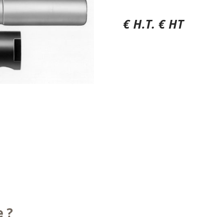
€ H.T. € HT
e ?