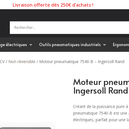
Livraison offerte dès 250€ d’achats !
ge électriques
Outils pneumatiques industriels
Ergonom
5CV
/
Non réversible
/ Moteur pneumatique 7540-B – Ingersoll Rand
Moteur pneum
Ingersoll Rand
Créant de la puissance pure à
pneumatique 7540-B est une al
électriques, parfait pour une 