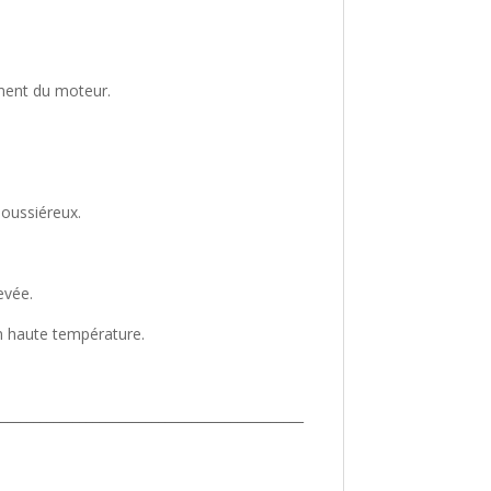
ement du moteur.
poussiéreux.
evée.
on haute température.
_______________________________________________