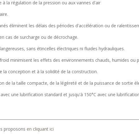
e à la régulation de la pression ou aux vannes d'air
ire.
ntanés éliminent les délais des périodes d'accélération ou de ralentiss
 en cas de surcharge ou de décrochage.
ngereuses, sans étincelles électriques ni fluides hydrauliques.
 froid minimisent les effets des environnements chauds, humides ou 
e la conception et à la solidité de la construction.
ion de la taille compacte, de la légèreté et de la puissance de sortie él
 avec une lubrification standard et jusqu'à 150°C avec une lubrificati
__________________________________________________________________________
ous proposons
en cliquant ici