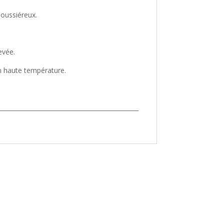
poussiéreux.
evée.
on haute température.
_______________________________________________