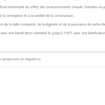
 froid minimisent les effets des environnements chauds, humides ou 
e la conception et à la solidité de la construction.
ion de la taille compacte, de la légèreté et de la puissance de sortie él
 avec une lubrification standard et jusqu'à 150°C avec une lubrificati
__________________________________________________________________________
ous proposons
en cliquant ici