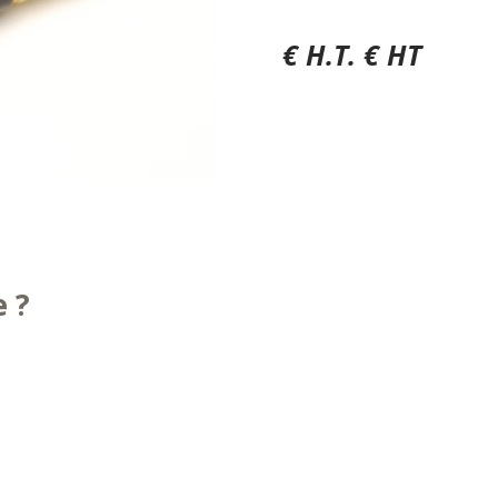
€ H.T. € HT
e ?