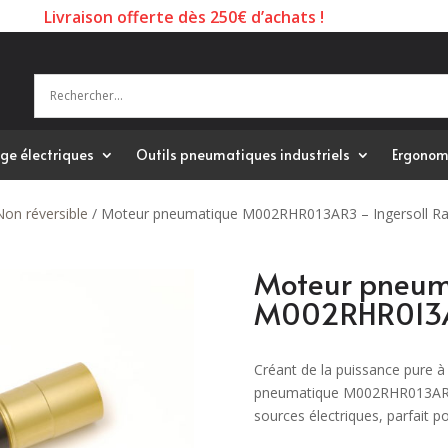
Livraison offerte dès 250€ d’achats !
ge électriques
Outils pneumatiques industriels
Ergonom
Non réversible
/ Moteur pneumatique M002RHR013AR3 – Ingersoll R
Moteur pneum
M002RHR013AR
Créant de la puissance pure à
pneumatique M002RHR013AR3 es
sources électriques, parfait p