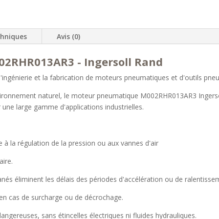
chniques
Avis (0)
2RHR013AR3 - Ingersoll Rand
 l'ingénierie et la fabrication de moteurs pneumatiques et d'outils pn
environnement naturel, le moteur pneumatique M002RHR013AR3 Ingersoll
r une large gamme d'applications industrielles.
e à la régulation de la pression ou aux vannes d'air
ire.
ntanés éliminent les délais des périodes d'accélération ou de ralentiss
 en cas de surcharge ou de décrochage.
ngereuses, sans étincelles électriques ni fluides hydrauliques.