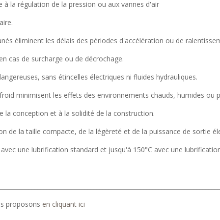
e à la régulation de la pression ou aux vannes d'air
ire.
ntanés éliminent les délais des périodes d'accélération ou de ralentiss
 en cas de surcharge ou de décrochage.
ngereuses, sans étincelles électriques ni fluides hydrauliques.
 froid minimisent les effets des environnements chauds, humides ou 
e la conception et à la solidité de la construction.
ion de la taille compacte, de la légèreté et de la puissance de sortie él
 avec une lubrification standard et jusqu'à 150°C avec une lubrificati
__________________________________________________________________________
ous proposons
en cliquant ici