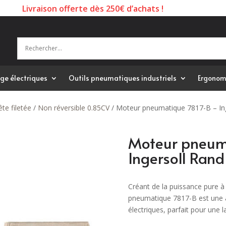
Livraison offerte dès 250€ d’achats !
ge électriques
Outils pneumatiques industriels
Ergonom
ête filetée
/
Non réversible 0.85CV
/ Moteur pneumatique 7817-B – In
Moteur pneum
Ingersoll Rand
Créant de la puissance pure à
pneumatique 7817-B est une al
électriques, parfait pour une 