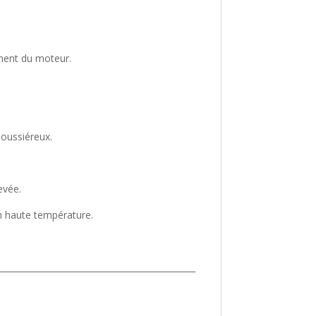
ement du moteur.
poussiéreux.
evée.
on haute température.
_______________________________________________