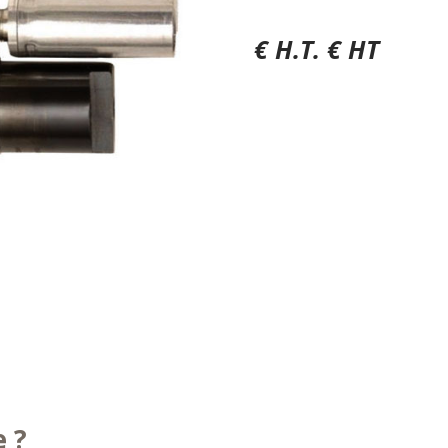
€ H.T. € HT
e ?