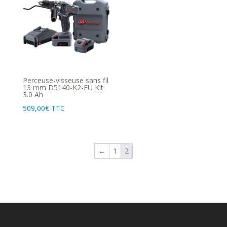
Perceuse-visseuse sans fil
13 mm D5140-K2-EU Kit
3.0 Ah
509,00
€
TTC
←
1
2