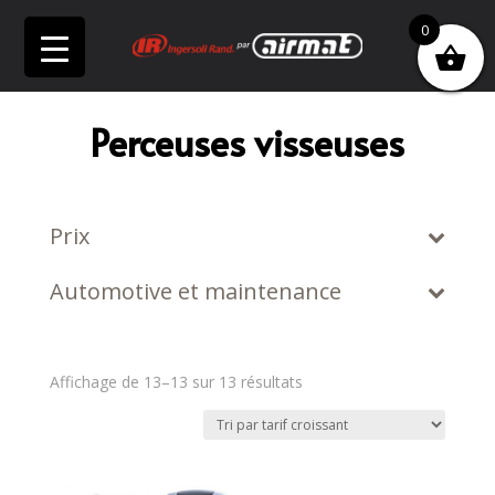
0
Perceuses visseuses
Prix
Automotive et maintenance
Trié
Affichage de 13–13 sur 13 résultats
par
prix
croissant