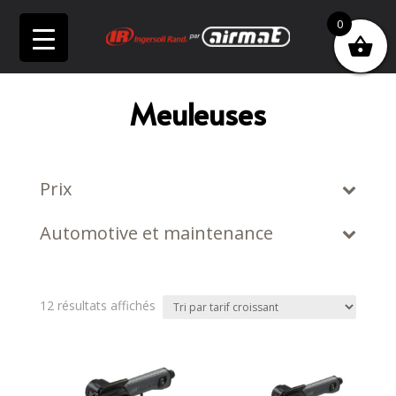
0
Meuleuses
Prix
Automotive et maintenance
Trié
12 résultats affichés
par
prix
croissant