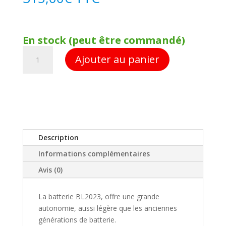
En stock (peut être commandé)
quantité
A
Ajouter au panier
de
l
Batterie
t
Ingersoll
e
Rand
r
20V
n
/
a
5,6AH
t
Description
-
i
Informations complémentaires
BL2023
v
e
Avis (0)
:
La batterie BL2023, offre une grande
autonomie, aussi légère que les anciennes
générations de batterie.