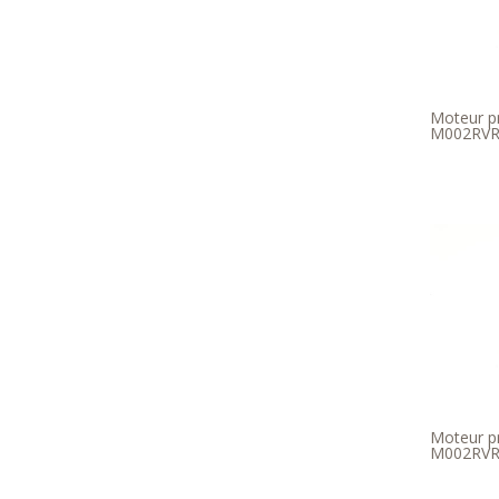
Moteur p
M002RVR0
Moteur p
M002RVR0