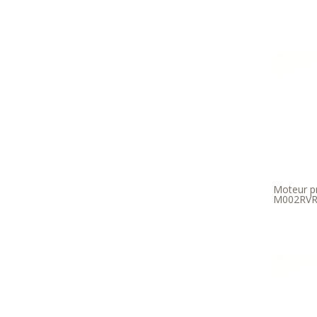
Moteur p
M002RVR0