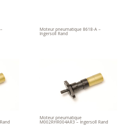
 –
Moteur pneumatique 8618-A –
Ingersoll Rand
Moteur pneumatique
 Rand
M002RHR004AR3 – Ingersoll Rand