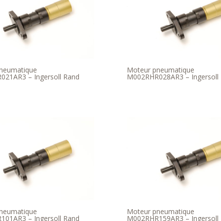
neumatique
Moteur pneumatique
21AR3 – Ingersoll Rand
M002RHR028AR3 – Ingersoll
neumatique
Moteur pneumatique
01AR3 – Ingersoll Rand
M002RHR159AR3 – Ingersoll