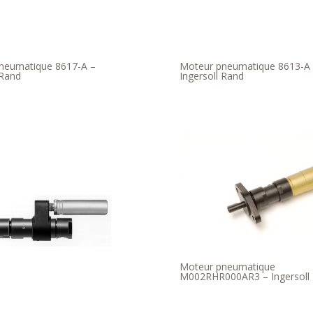
neumatique 8617-A –
Moteur pneumatique 8613-A
 Rand
Ingersoll Rand
Moteur pneumatique
M002RHR000AR3 – Ingersoll