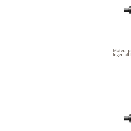
Moteur p
Ingersoll