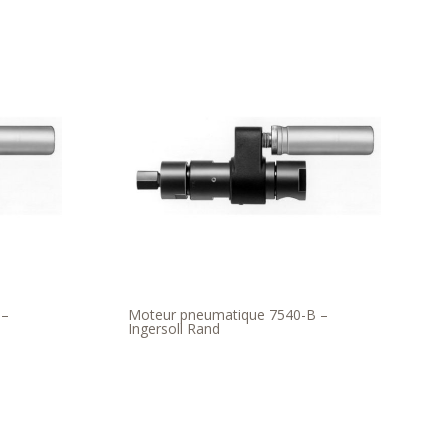
 –
Moteur pneumatique 7540-B –
Ingersoll Rand