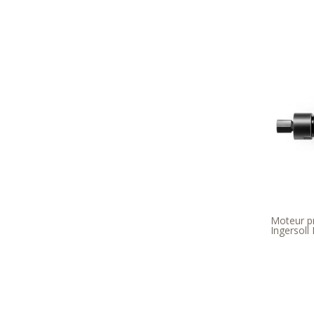
Moteur p
Ingersoll