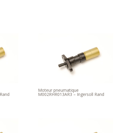
Moteur pneumatique
 Rand
M002RHR013AR3 – Ingersoll Rand